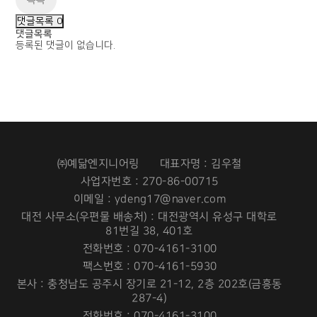
목록
댓글목록
0
댓글목록
등록된 댓글이 없습니다.
㈜예닮엔지니어링
대표자명 : 김우철
사업자번호 : 270-86-00715
이메일 : ydeng17@naver.com
대전 사무소(우편물 배송처) : 대전광역시 유성구 대학로
81번길 38, 401호
전화번호 : 070-4161-3100
팩스번호 : 070-4161-5930
본사 : 충청남도 공주시 장기로 21-12, 2층 202호(금흥동
287-4)
전화번호 : 070-4161-3100