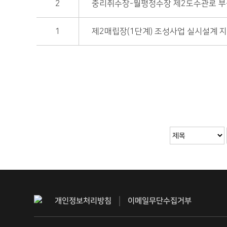
2
중리취수장-월평정수장 제2도수관로 
1
제2매립장(1단계) 조성사업 실시설계 
처음
개인정보처리방침
이메일무단수집거부