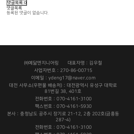
댓글목록
0
댓글목록
등록된 댓글이 없습니다.
㈜예닮엔지니어링
대표자명 : 김우철
사업자번호 : 270-86-00715
이메일 : ydeng17@naver.com
대전 사무소(우편물 배송처) : 대전광역시 유성구 대학로
81번길 38, 401호
전화번호 : 070-4161-3100
팩스번호 : 070-4161-5930
본사 : 충청남도 공주시 장기로 21-12, 2층 202호(금흥동
287-4)
전화번호 : 070-4161-3100