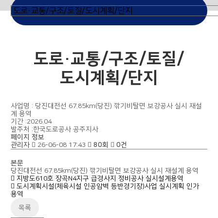
도로·교통/구조/토질/
도시계획/단지
사업명 : 당진대전선 67.85km(당진) 깎기비탈면 보강공사 실시 재설
계 용역
기간 :2026.04
발주처 :한국도로공사 공주지사
페이지 정보
관리자
26-06-08 17:43
80회
0건
본문
당진대전선 67.85km(당진) 깎기비탈면 보강공사 실시 재설계 용역
지방도610호 장곡N4지구 급경사지 정비공사 실시설계용역
도시계획시설(체육시설 인공암벽 등반경기장)사업 실시계획 인가
용역
목록