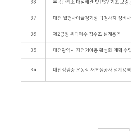
38
부곡관리소 매설배관 및 PSV 기초 보
37
대전 월평사이클경기장 급경사지 정비
36
제2공장 위탁폐수 집수조 설계용역
35
대전광역시 자전거이용 활성화 계획 수
34
대전정림중 운동장 재조성공사 설계용역
처음
다음
맨끝