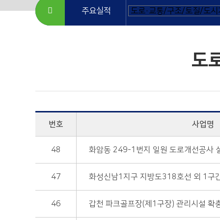
주요실적
도
번호
사업명
48
화암동 249-1번지 일원 도로개선공사
47
화성신남1지구 지방도318호선 외 1구
46
갑천 파크골프장(제1구장) 관리시설 