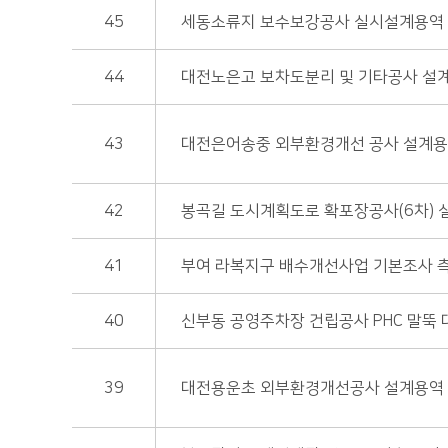
45
세동소류지 보수보강공사 실시설계용역
44
대전노은고 보차도분리 및 기타공사 설
43
대전은어송중 외부환경개선 공사 설계
42
봉곡길 도시계획도로 확포장공사(6차)
41
부여 라복지구 배수개선사업 기본조사 
40
신부동 공영주차장 건립공사 PHC 말뚝
39
대전용운초 외부환경개선공사 설계용역